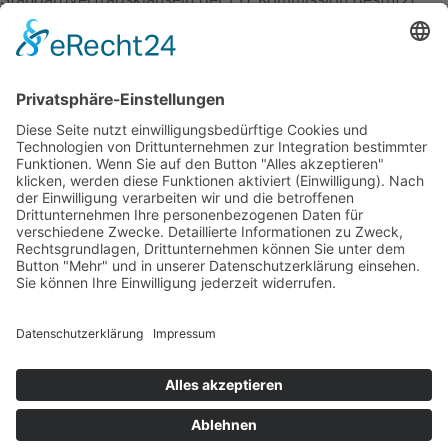
Details finden Sie hier:
https://www.wordfence.com/help/general-data-
protection-regulation/
.
Kontakt
info@tb-energy.de
+49 8456 6352
Impressum
Datenschutz
Vision | Mission
Unternehmen
Technologien | Kompetenzen